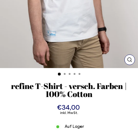
SC
ES
refine T-Shirt - versch. Farben |
100% Cotton
€34,00
Normaler
Preis
inkl. MwSt.
Auf Lager