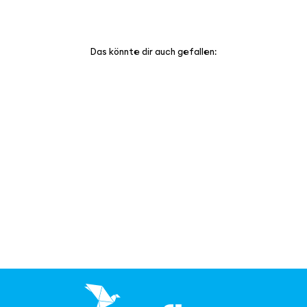
Das könnte dir auch gefallen:
refine T-Shirt - versch.
Farben | 100% Cotton
Von €34,00