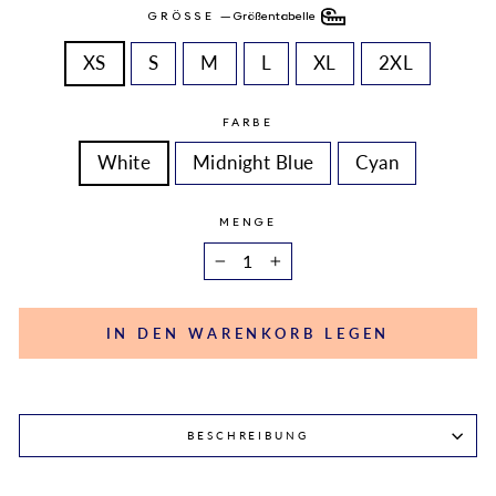
GRÖSSE
—
Größentabelle
XS
S
M
L
XL
2XL
FARBE
White
Midnight Blue
Cyan
MENGE
−
+
IN DEN WARENKORB LEGEN
BESCHREIBUNG